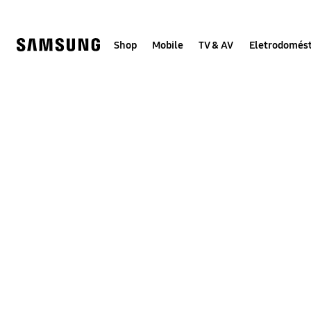
Skip
to
content
Shop
Mobile
TV & AV
Eletrodomést