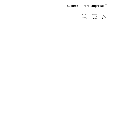
Suporte
Para Empresas
Pesquisar
Carrinho
Entrar/Registrar
Pesquisar