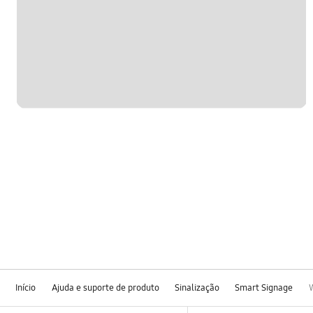
Início
Ajuda e suporte de produto
Sinalização
Smart Signage
Footer Navigation