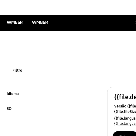
WM85R
WM85R
Filtro
Idioma
{{file.d
Click to Expand
Versão {{file
SO
{{file.fileSi
Click to Expand
{{file.osNa
{{file.lang
{{file.lang