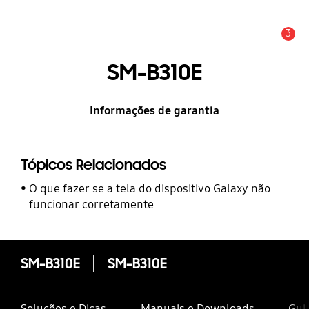
3
Alerta
SM-B310E
Informações de garantia
Tópicos Relacionados
O que fazer se a tela do dispositivo Galaxy não
funcionar corretamente
SM-B310E
SM-B310E
Soluções e Dicas
Manuais e Downloads
Guia