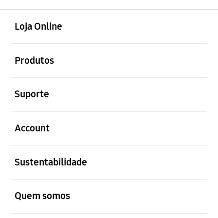
abrir
Footer Navigation
Loja Online
abrir
Produtos
abrir
Suporte
abrir
Account
abrir
Sustentabilidade
abrir
Quem somos