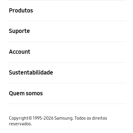
abrir
Produtos
abrir
Suporte
abrir
Account
abrir
Sustentabilidade
abrir
Quem somos
Copyright© 1995-2026 Samsung. Todos os direitos
reservados.