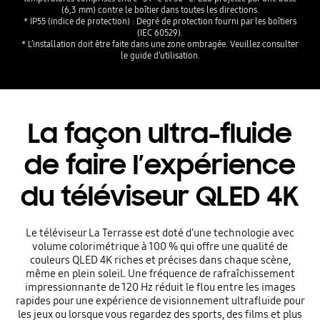
(6,3 mm) contre le boîtier dans toutes les directions.
* IP55 (indice de protection) : Degré de protection fourni par les boîtiers
(IEC 60529).
* L’installation doit être faite dans une zone ombragée. Veuillez consulter
le guide d’utilisation.
La façon ultra-fluide
de faire l’expérience
du téléviseur QLED 4K
Le téléviseur La Terrasse est doté d’une technologie avec
volume colorimétrique à 100 % qui offre une qualité de
couleurs QLED 4K riches et précises dans chaque scène,
même en plein soleil. Une fréquence de rafraîchissement
impressionnante de 120 Hz réduit le flou entre les images
rapides pour une expérience de visionnement ultrafluide pour
les jeux ou lorsque vous regardez des sports, des films et plus