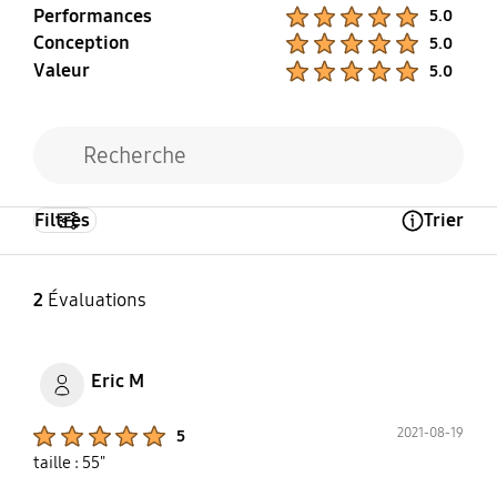
Performances
Product Ratings :
5.0
Oui
Conception
Product Ratings :
5.0
Valeur
Product Ratings :
5.0
Filtres
Trier
Open Tooltip Layer
2
Évaluations
Eric M
Product Ratings :
2021-08-19
5
taille : 55"