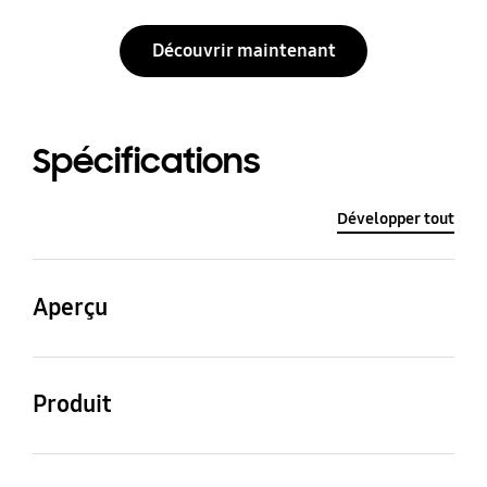
Découvrir maintenant
Spécifications
Développer tout
Aperçu
Résolution
Moteur d
Produit
3,840 x 2,160
Processeur quantique
4K
Lifestyle