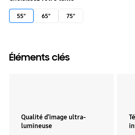
55"
65"
75"
Éléments clés
Qualité d’image ultra-
Té
lumineuse
i