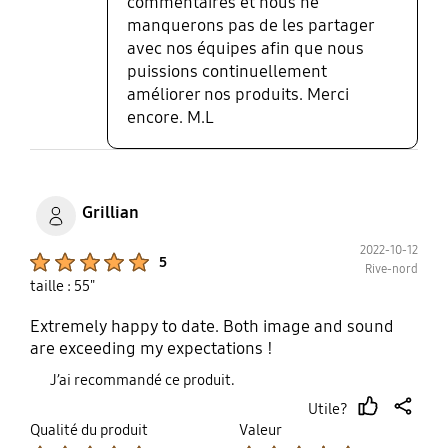
commentaires et nous ne
manquerons pas de les partager
avec nos équipes afin que nous
puissions continuellement
améliorer nos produits. Merci
encore. M.L
Grillian
2022-10-12
Product Ratings :
5
Rive-nord
taille : 55"
Extremely happy to date. Both image and sound
are exceeding my expectations !
J’ai recommandé ce produit.
Utile?
thumb
share
Qualité du produit
Valeur
up
Product Ratings :
Product Ratings :