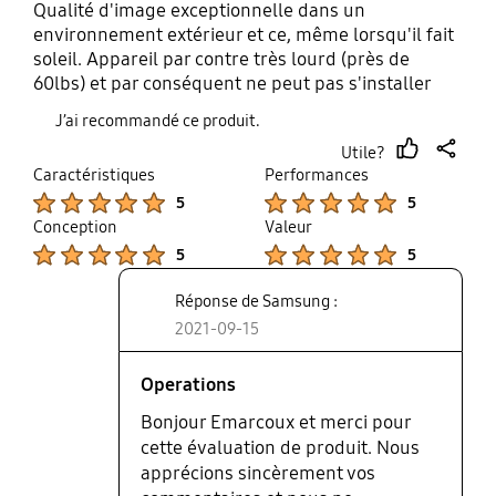
Qualité d'image exceptionnelle dans un
environnement extérieur et ce, même lorsqu'il fait
soleil. Appareil par contre très lourd (près de
60lbs) et par conséquent ne peut pas s'installer
facilement. Conception très robuste en contre
J’ai recommandé ce produit.
partie et aucun problème du côté de l'eau quoi que
Utile?
je vous recommande la housse Samsung conçue
thumb
share
Caractéristiques
Performances
exprès pour ce dernier. Il y a aussi des problèmes
up
Product Ratings :
Product Ratings :
5
5
(connus de Samsung) avec les appareils Bluetooth
Conception
Valeur
car il y a un délai dont on arrive pas à corriger
Product Ratings :
Product Ratings :
(problématique apparemment généralisé pour
5
5
tous les téléviseurs de Samsung). Pour le reste
c'est un appareil vraiment incroyable pour
Réponse de Samsung :
l'extérieur. Son prix demeure très élevé vs la
2021-09-15
compétition mais la qualité est bien présente ainsi
que la facilité d'utilisation.
Operations
Bonjour Emarcoux et merci pour
cette évaluation de produit. Nous
apprécions sincèrement vos