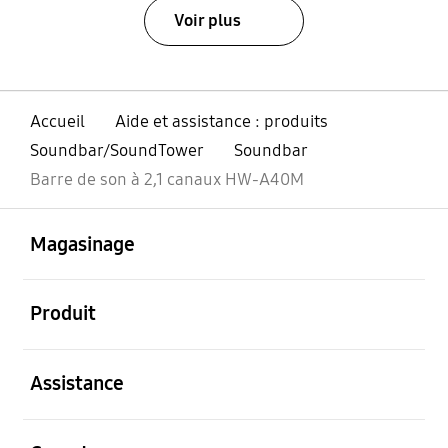
Voir plus
Accueil
Aide et assistance : produits
Soundbar/SoundTower
Soundbar
Barre de son à 2,1 canaux HW-A40M
ouvert
Footer Navigation
Magasinage
ouvert
Produit
ouvert
Assistance
ouvert