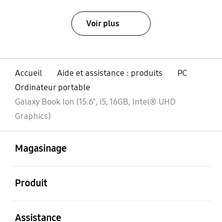
Voir plus
Accueil
Aide et assistance : produits
PC
Ordinateur portable
Galaxy Book Ion (15.6", i5, 16GB, Intel® UHD
Graphics)
ouvert
Footer Navigation
Magasinage
ouvert
Produit
ouvert
Assistance