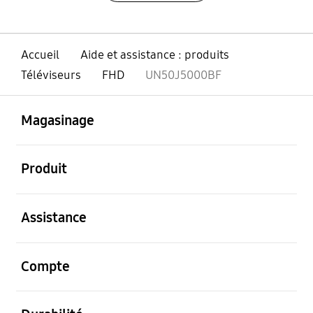
Accueil
Aide et assistance : produits
Téléviseurs
FHD
UN50J5000BF
ouvert
Footer Navigation
Magasinage
ouvert
Produit
ouvert
Assistance
ouvert
Compte
ouvert