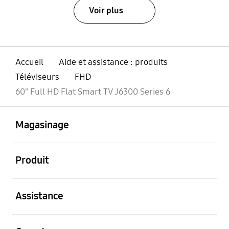
Voir plus
Accueil
Aide et assistance : produits
Téléviseurs
FHD
60" Full HD Flat Smart TV J6300 Series 6
ouvert
Footer Navigation
Magasinage
ouvert
Produit
ouvert
Assistance
ouvert