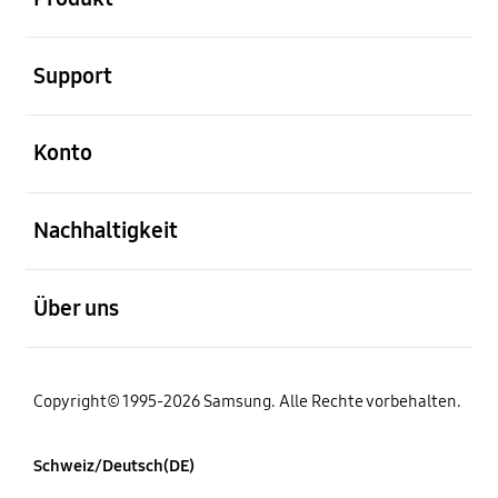
öffnen
Support
öffnen
Konto
öffnen
Nachhaltigkeit
öffnen
Über uns
Copyright© 1995-2026 Samsung. Alle Rechte vorbehalten.
Schweiz/Deutsch(DE)