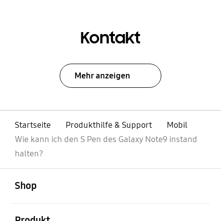
Kontakt
Mehr anzeigen
Startseite
Produkthilfe & Support
Mobil
Wie kann ich den S Pen des Galaxy Note9 instand
halten?
öffnen
Footer Navigation
Shop
öffnen
Produkt