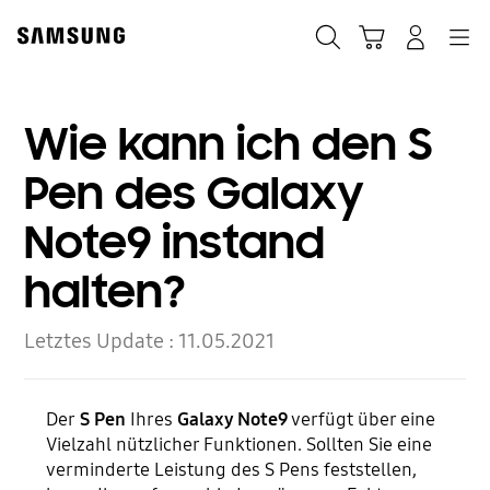
Skip
to
Suchen
Warenkorb
Anmelden
Navigation
content
Wie kann ich den S
Pen des Galaxy
Note9 instand
halten?
Letztes Update :
11.05.2021
Der
S Pen
Ihres
Galaxy Note9
verfügt über eine
Vielzahl nützlicher Funktionen. Sollten Sie eine
verminderte Leistung des S Pens feststellen,