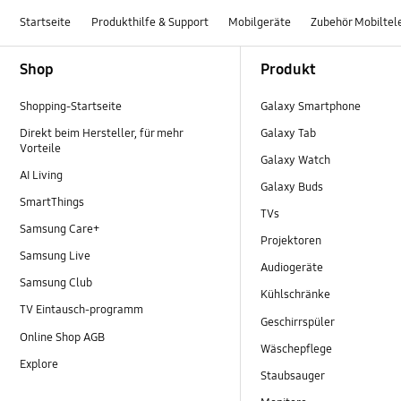
Startseite
Produkthilfe & Support
Mobilgeräte
Zubehör Mobiltel
Footer Navigation
Shop
Produkt
Shopping-Startseite
Galaxy Smartphone
Direkt beim Hersteller, für mehr
Galaxy Tab
Vorteile
Galaxy Watch
AI Living
Galaxy Buds
SmartThings
TVs
Samsung Care+
Projektoren
Samsung Live
Audiogeräte
Samsung Club
Kühlschränke
TV Eintausch-programm
Geschirrspüler
Online Shop AGB
Wäschepflege
Explore
Staubsauger