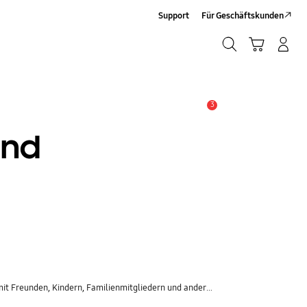
Support
Für Geschäftskunden
Suchen
Warenkorb
Anmelden/Registrieren
Suchen
3
Alarm
and
 Kindern, Familienmitgliedern und anderen Kontakten zu teilen