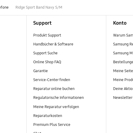
efone
Ridge Sport Band Navy S/M
Support
Konto
Produkt Support
Warum Sam
Handbücher & Software
Samsung R
Support Suche
Samsung M
Online Shop FAQ
Bestellung
Garantie
Meine Seite
Service-Center finden
Meine Prod
Reparatur online buchen
Deine Akti
Regulatorische Informationen
Newslette
Meine Reparatur verfolgen
Reparaturkosten
Premium Plus Service