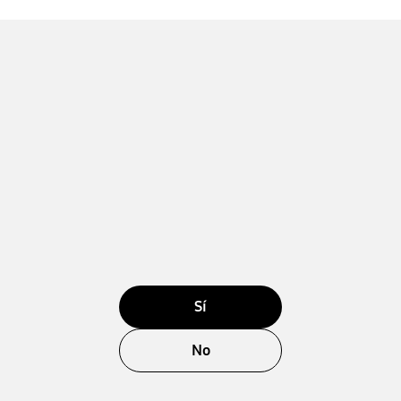
Sí
No