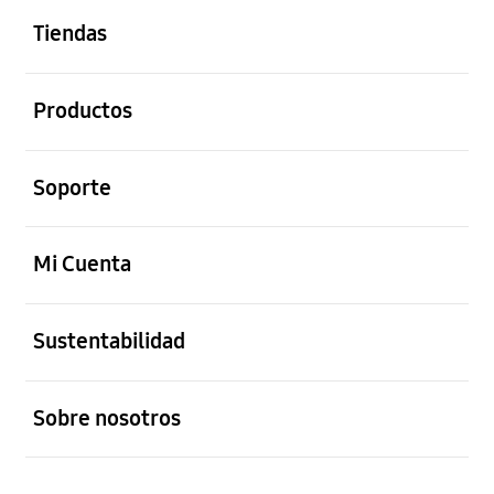
Tiendas
abierto
Productos
abierto
Soporte
abierto
Mi Cuenta
abierto
Sustentabilidad
abierto
Sobre nosotros