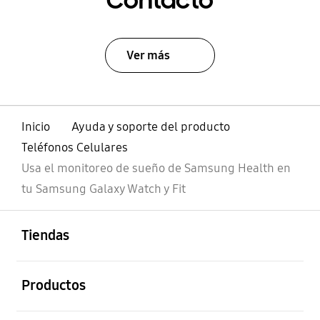
Contacto
Ver más
Inicio
Ayuda y soporte del producto
Teléfonos Celulares
Usa el monitoreo de sueño de Samsung Health en
tu Samsung Galaxy Watch y Fit
abierto
Footer Navigation
Tiendas
abierto
Productos
abierto