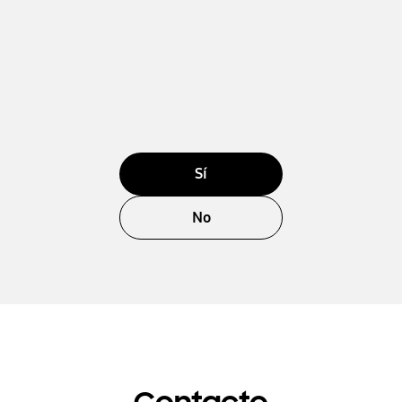
Sí
No