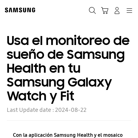
Skip
Skip
to
to
Búsqueda
Carrito
Navegación
Iniciar sesión
content
accessibility
help
Usa el monitoreo de
sueño de Samsung
Health en tu
Samsung Galaxy
Watch y Fit
Last Update date :
2024-08-22
Con la aplicación Samsung Health y el mosaico