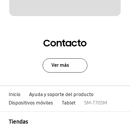
Contacto
Ver más
Inicio
Ayuda y soporte del producto
Dispositivos móviles
Tablet
SM-T705M
abierto
Footer Navigation
Tiendas