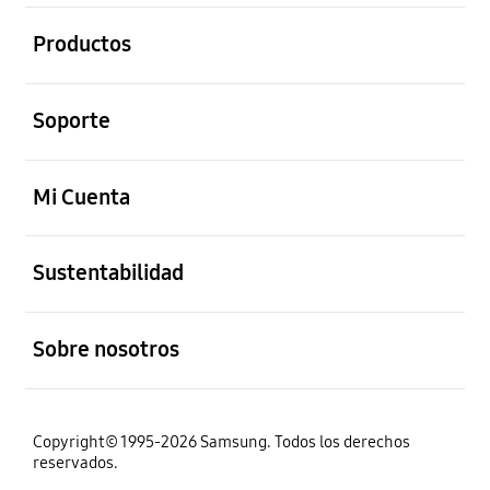
abierto
Productos
abierto
Soporte
abierto
Mi Cuenta
abierto
Sustentabilidad
abierto
Sobre nosotros
Copyright© 1995-2026 Samsung. Todos los derechos
reservados.