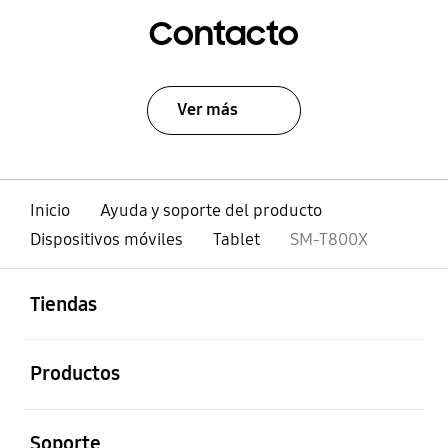
Contacto
Ver más
Inicio
Ayuda y soporte del producto
Dispositivos móviles
Tablet
SM-T800X
abierto
Footer Navigation
Tiendas
abierto
Productos
abierto
Soporte