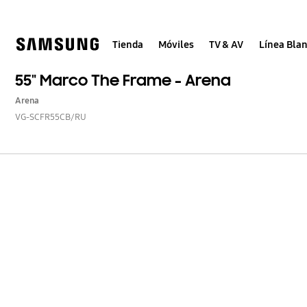
Skip
Skip
to
to
content
accessibility
help
Tienda
Móviles
TV & AV
Línea Bla
55" Marco The Frame - Arena
Arena
VG-SCFR55CB/RU