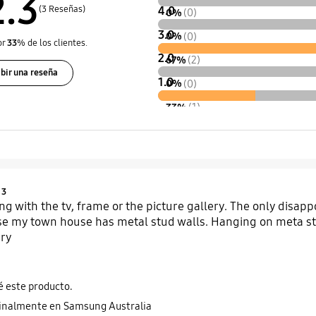
2.3
(3 Reseñas)
4.0
0%
(0)
3.0
0%
(0)
or
33
% de los clientes.
2.0
67%
(2)
ibir una reseña
1.0
0%
(0)
33%
(1)
Product Ratings :
3
g with the tv, frame or the picture gallery. The only disappoi
 my town house has metal stud walls. Hanging on meta stud
ery
 este producto.
ginalmente en Samsung Australia