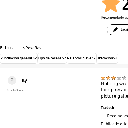
Recomendado p
Escr
Filtros
3
Reseñas
Puntuación general
Tipo de reseña
Palabras clave
Ubicación
Tilly
Nothing wron
hung because
2021-03-28
picture gall
Traducir
Recomendé
Publicado ori