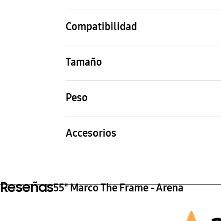
Color
Mate
Arena
Alumi
Compatibilidad
QLED TV
LED 
No
No
Tamaño
Producto (prof. x anch. x alt.)
Paque
1,238.6 x 42.4 x 16.5 mm
1,326
Peso
Product
Emba
1.4 kg
1.9 k
Accesorios
Soporte (esquina)
Sopor
4
3
Reseñas
55" Marco The Frame - Arena