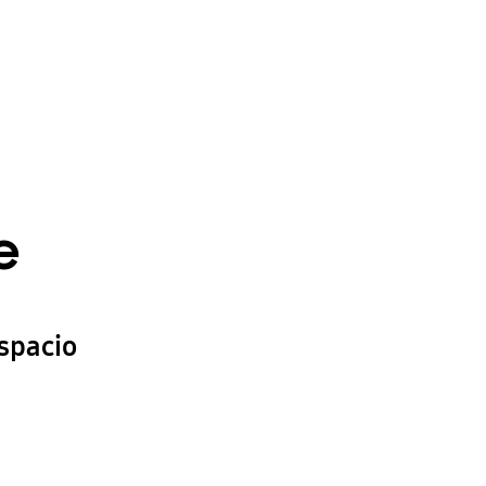
e
spacio