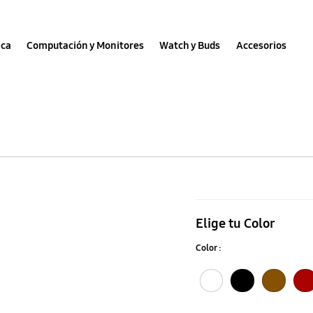
nca
Computación y Monitores
Watch y Buds
Accesorios
55"
Marco
Elige tu Color
The
Color :
Frame
-
Blanco
Negro
Nogal
Burdeo
Arena