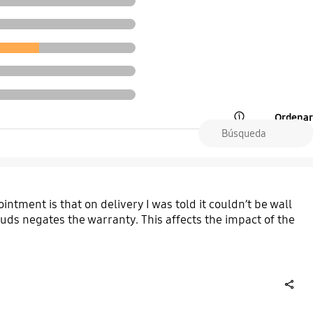
Ordenar
Open Tooltip Layer
ntment is that on delivery I was told it couldn’t be wall
s negates the warranty. This affects the impact of the
share