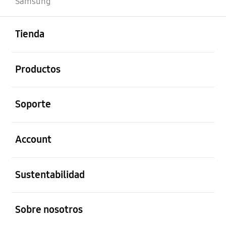
Samsung
abierto
Footer Navigation
Tienda
abierto
Productos
abierto
Soporte
abierto
Account
abierto
Sustentabilidad
abierto
Sobre nosotros