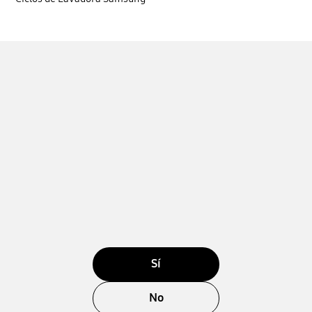
Sí
No