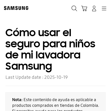
Skip
to
Búsqueda
Carrito
Navegación
Iniciar sesión
content
Cómo usar el
seguro para niños
de mi lavadora
Samsung
Last Update date :
2025-10-19
Nota:
Este contenido de ayuda es aplicable a
productos comprados en tiendas de Colombia.