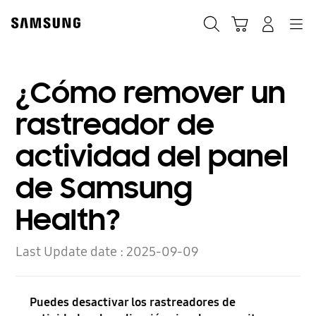
Skip
to
Búsqueda
Carrito
Navegación
Iniciar sesión
content
¿Cómo remover un
rastreador de
actividad del panel
de Samsung
Health?
Last Update date :
2025-09-09
Puedes desactivar los rastreadores de