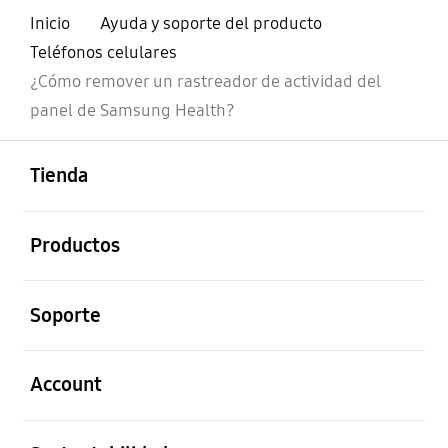
Inicio
Ayuda y soporte del producto
Teléfonos celulares
¿Cómo remover un rastreador de actividad del
panel de Samsung Health?
abierto
Footer Navigation
Tienda
abierto
Productos
abierto
Soporte
abierto
Account
abierto