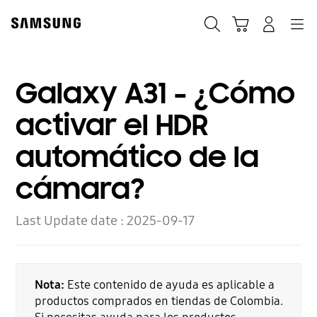
Skip
to
Búsqueda
Carrito
Navegación
Iniciar sesión
content
Galaxy A31 - ¿Cómo
activar el HDR
automático de la
cámara?
Last Update date :
2025-09-17
Nota:
Este contenido de ayuda es aplicable a
productos comprados en tiendas de Colombia.