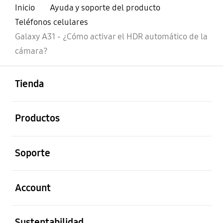
Inicio
Ayuda y soporte del producto
Teléfonos celulares
Galaxy A31 - ¿Cómo activar el HDR automático de la
cámara?
abierto
Footer Navigation
Tienda
abierto
Productos
abierto
Soporte
abierto
Account
abierto
Sustentabilidad