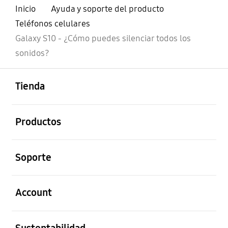
Inicio
Ayuda y soporte del producto
Teléfonos celulares
Galaxy S10 - ¿Cómo puedes silenciar todos los
sonidos?
abierto
Footer Navigation
Tienda
abierto
Productos
abierto
Soporte
abierto
Account
abierto
Sustentabilidad