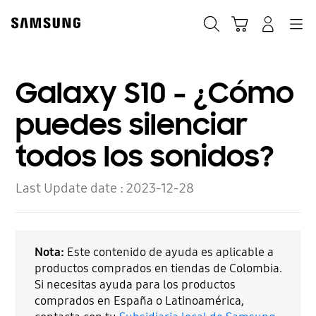
Skip
to
Búsqueda
Carrito
Navegación
Iniciar sesión
content
Galaxy S10 - ¿Cómo
puedes silenciar
todos los sonidos?
Last Update date :
2023-12-28
Nota:
Este contenido de ayuda es aplicable a
productos comprados en tiendas de Colombia.
Si necesitas ayuda para los productos
comprados en España o Latinoamérica,