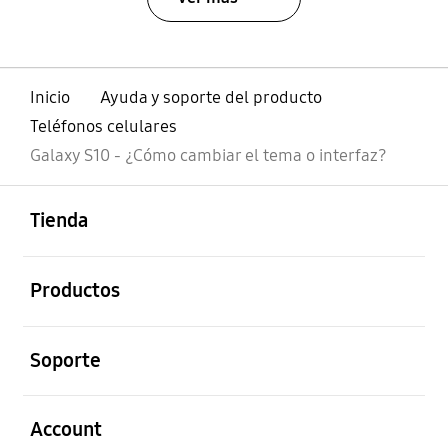
Inicio
Ayuda y soporte del producto
Teléfonos celulares
Galaxy S10 - ¿Cómo cambiar el tema o interfaz?
abierto
Footer Navigation
Tienda
abierto
Productos
abierto
Soporte
abierto
Account