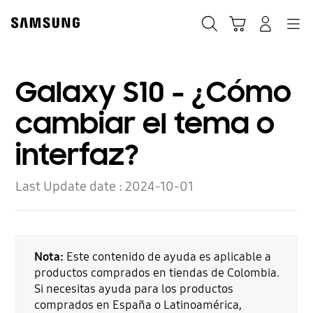
Skip
to
Búsqueda
Carrito
Navegación
Iniciar sesión
content
Galaxy S10 - ¿Cómo
cambiar el tema o
interfaz?
Last Update date :
2024-10-01
Nota:
Este contenido de ayuda es aplicable a
productos comprados en tiendas de Colombia.
Si necesitas ayuda para los productos
comprados en España o Latinoamérica,