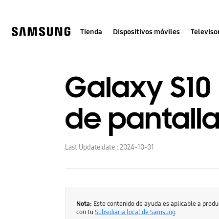
Skip
to
content
Tienda
Dispositivos móviles
Televiso
Galaxy S10
de pantall
Last Update date :
2024-10-01
Nota:
Este contenido de ayuda es aplicable a prod
con tu
Subsidiaria local de Samsung