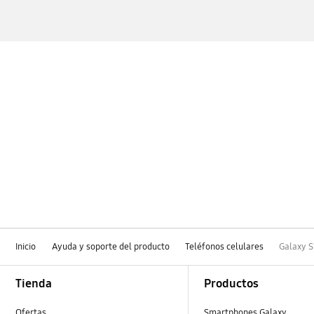
Inicio
Ayuda y soporte del producto
Teléfonos celulares
Galaxy S
Footer Navigation
Tienda
Productos
Ofertas
Smartphones Galaxy