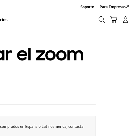
Soporte
Para Empresas
Búsqueda
Carrito
Iniciar sesión/Sign-Up
rios
Búsqueda
ar el zoom
s comprados en España o Latinoamérica, contacta