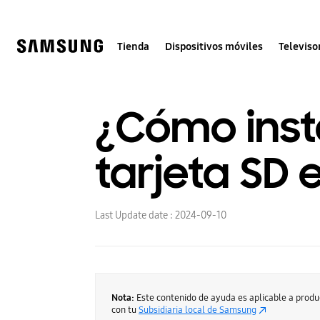
Skip
to
content
Tienda
Dispositivos móviles
Televiso
¿Cómo insta
tarjeta SD 
Last Update date :
2024-09-10
Nota:
Este contenido de ayuda es aplicable a prod
con tu
Subsidiaria local de Samsung