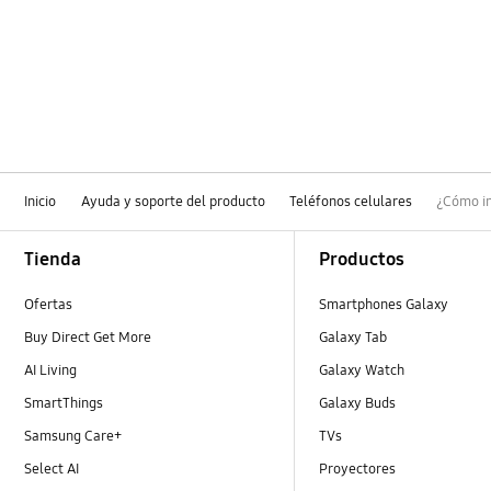
Inicio
Ayuda y soporte del producto
Teléfonos celulares
¿Cómo in
Footer Navigation
Tienda
Productos
Ofertas
Smartphones Galaxy
Buy Direct Get More
Galaxy Tab
AI Living
Galaxy Watch
SmartThings
Galaxy Buds
Samsung Care+
TVs
Select AI
Proyectores