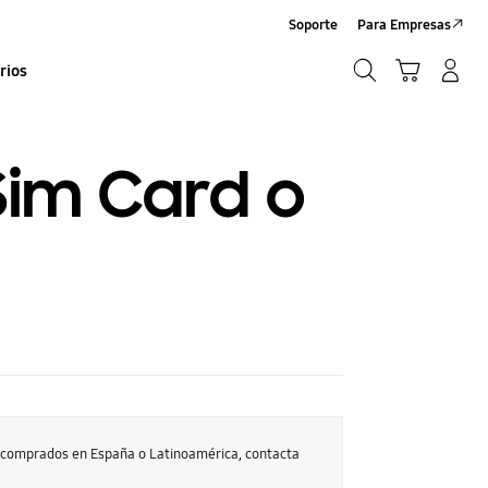
Soporte
Para Empresas
Búsqueda
Carrito
Iniciar sesión/Sign-Up
rios
Búsqueda
 Sim Card o
s comprados en España o Latinoamérica, contacta