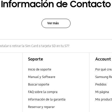
Información de Contacto
Ver más
stalar o retirar la Sim Card o tarjeta SD en tu S7?
Soporte
Account
Inicio de soporte
Por qué cr
Manual y Software
Samsung R
Buscar soporte
Pedidos
FAQ sobre la compra
Mi página
Información de la garantía
Mis produc
Reservar y reparar