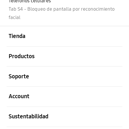
Teléfonos celulares
Tab S4 - Bloqueo de pantalla por reconocimiento
facial
abierto
Footer Navigation
Tienda
abierto
Productos
abierto
Soporte
abierto
Account
abierto
Sustentabilidad
abierto