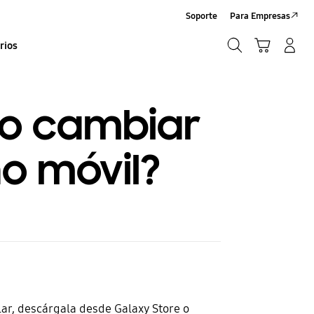
Soporte
Para Empresas
Búsqueda
Carrito
Iniciar sesión/Sign-Up
rios
Búsqueda
o cambiar
no móvil?
ar, descárgala desde Galaxy Store o