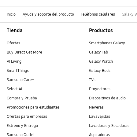
Inicio
Ayuda y soporte del producto
Teléfonos celulares
Galaxy W
Footer Navigation
Tienda
Productos
Ofertas
Smartphones Galaxy
Buy Direct Get More
Galaxy Tab
AI Living
Galaxy Watch
SmartThings
Galaxy Buds
Samsung Care+
TVs
Select AI
Proyectores
Compra y Prueba
Dispositivos de audio
Promociones para estudiantes
Neveras
Ofertas para empresas
Lavavajillas
Estreno y Entrego
Lavadoras y Secadoras
Samsung Outlet
Aspiradoras