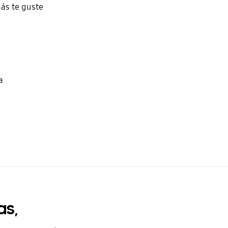
ás te guste
a
as,