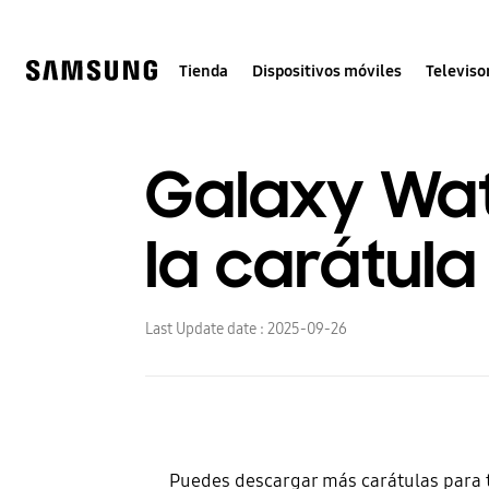
Skip
to
content
Tienda
Dispositivos móviles
Televiso
Galaxy Wa
la carátula
Last Update date :
2025-09-26
Puedes descargar más carátulas para t