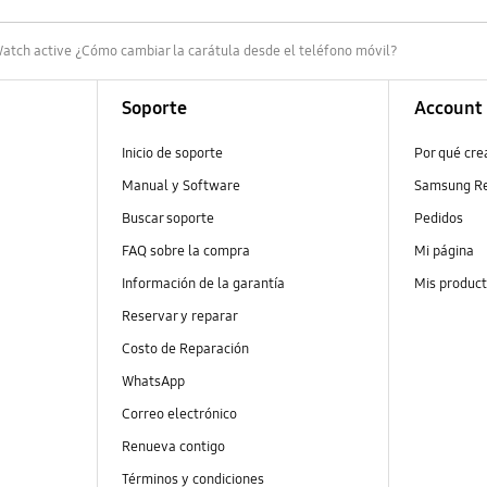
atch active ¿Cómo cambiar la carátula desde el teléfono móvil?
Soporte
Account
Inicio de soporte
Por qué cr
Manual y Software
Samsung R
Buscar soporte
Pedidos
FAQ sobre la compra
Mi página
Información de la garantía
Mis produc
Reservar y reparar
Costo de Reparación
WhatsApp
Correo electrónico
Renueva contigo
Términos y condiciones