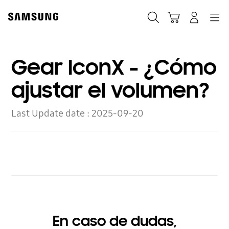
Skip
to
Búsqueda
Carrito
Navegación
Iniciar sesión
content
Gear IconX - ¿Cómo
ajustar el volumen?
Last Update date :
2025-09-20
En caso de dudas,