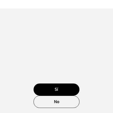
Sí
No