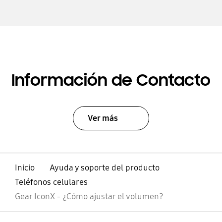
Información de Contacto
Ver más
Inicio
Ayuda y soporte del producto
Teléfonos celulares
Gear IconX - ¿Cómo ajustar el volumen?
abierto
Footer Navigation