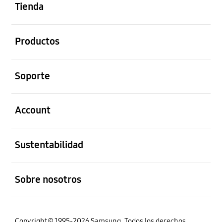
Tienda
abierto
Productos
abierto
Soporte
abierto
Account
abierto
Sustentabilidad
abierto
Sobre nosotros
Copyright© 1995-2026 Samsung. Todos los derechos