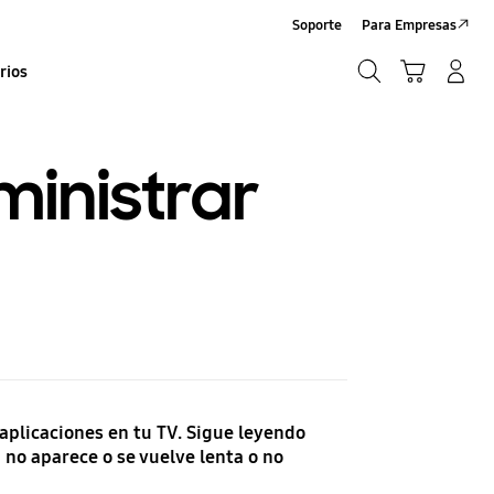
Soporte
Para Empresas
Búsqueda
Carrito
Iniciar sesión/Sign-Up
rios
Búsqueda
ministrar
 aplicaciones en tu TV. Sigue leyendo
 no aparece o se vuelve lenta o no