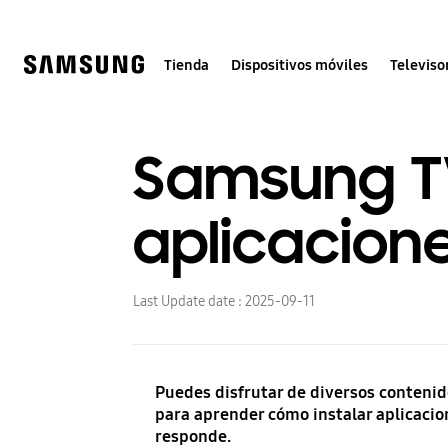
Skip
to
content
Tienda
Dispositivos móviles
Televiso
Samsung TV 
aplicacion
Last Update date :
2025-09-11
Puedes disfrutar de diversos contenido
para aprender cómo instalar aplicacio
responde.