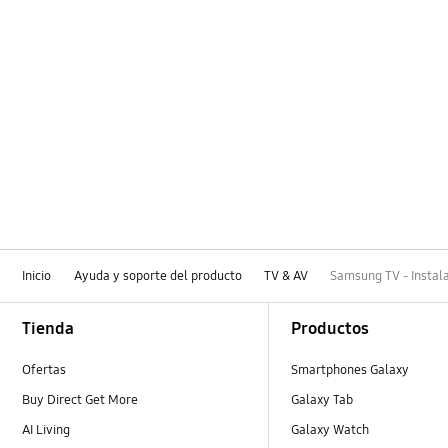
Inicio
Ayuda y soporte del producto
TV & AV
Samsung TV - Instala
Footer Navigation
Tienda
Productos
Ofertas
Smartphones Galaxy
Buy Direct Get More
Galaxy Tab
AI Living
Galaxy Watch