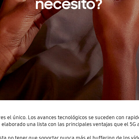
necesito?
res el único. Los avances tecnológicos se suceden con rapidez
laborado una lista con las principales ventajas que el 5G 
a no tener que soportar nunca más el buffering de los víde