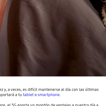
 y, a veces, es difícil mantenerse al día con las últimas
aportará a tu
tablet
o
smartphone
.
os, el 5G aporta un montón de ventajas a nuestro día a