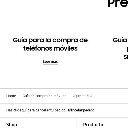
Pr
Guía para la compra de
Guía
teléfonos móviles
s
Leer más
Home
Guía de compra de móviles
¿Qué es 5G?
Haz clic aquí para cancelar tu pedido
Cancelar pedido
Footer Navigation
Shop
Producto