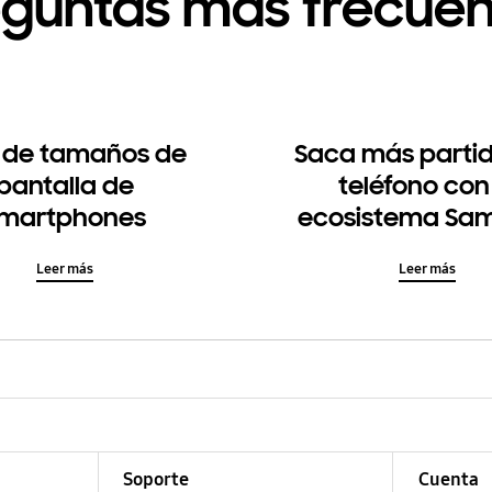
eguntas más frecuen
 de tamaños de
Saca más partid
pantalla de
teléfono con
martphones
ecosistema Sa
Leer más
Leer más
Soporte
Cuenta