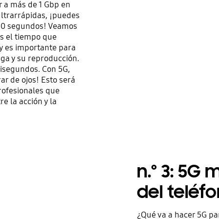
ar a más de 1 Gbp en
ultrarrápidas, ¡puedes
 10 segundos! Veamos
es el tiempo que
 y es importante para
ga y su reproducción.
lisegundos. Con 5G,
ar de ojos! Esto será
rofesionales que
e la acción y la
n.º 3: 5G 
del teléf
¿Qué va a hacer 5G pa