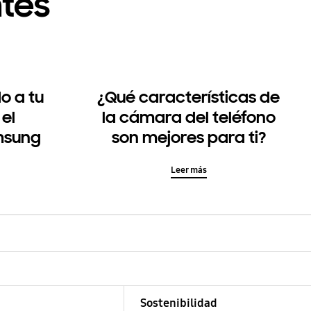
tes
o a tu
¿Qué características de
 el
la cámara del teléfono
msung
son mejores para ti?
Leer más
Sostenibilidad