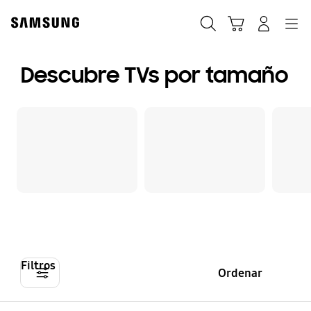
Skip
to
Buscar
Carrito
Navegación
Iniciar sesión
content
Descubre TVs por tamaño
Filtros
Ordenar