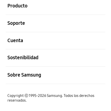
Producto
abierto
Soporte
abierto
Cuenta
abierto
Sostenibilidad
abierto
Sobre Samsung
Copyright ⓒ 1995-2026 Samsung. Todos los derechos
reservados.