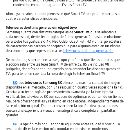
por voz o su sencilla conectividad a tu Smartphone para disfrutar de tus
contenidos en pantalla grande. Eso es Smart TV.
Ahora ya lo sabes: cuando pienses en qué Smart TV comprar, recuerda sus
cuatro características principales.
Televisores de última generación: elige el tuyo
Samsung cuenta con distintas categorías de
Smart TVs
que se adaptan a
cada necesidad, desde tecnologías de última generación hasta resoluciones
para todos los gustos. 8K, 4K, Neo QLED, QLED, Full HD y un largo etcétera
de características parecen conceptos que para algunos están en un idioma
desconocido y que representan a los
televisores de última generación
.
De modo que, si perteneces a ese grupo y lo único que tienes claro es que tu
elección está entre las teles Smart TV de entre 32, 85 y e incluso 98
pulgadas, deberías continuar leyendo para entender las distintas gamas de
TVs para tener en cuenta a la hora de elegir tu televisor Smart TV.
·
8K
: Los
televisores Samsung 8K
ofrecen la máxima calidad de imagen
disponible en el mercado, con una resolución cuatro veces superior a la 4K.
Gracias a su tecnología de procesamiento avanzada y a la Inteligencia
Artificial, los televisores 8K son capaces de optimizar el contenido en tiempo
real para ofrecer detalles y realismo en cada escena, independientemente de
la resolución original. Esto los convierte en la opción ideal para quienes
buscan una experiencia visual cinematográfica y completa en pantallas
grandes.
·
4K
: La opción más popular por su equilibrio entre calidad y precio. La
resolución
4K
es la elección más popular en televisores modernos,