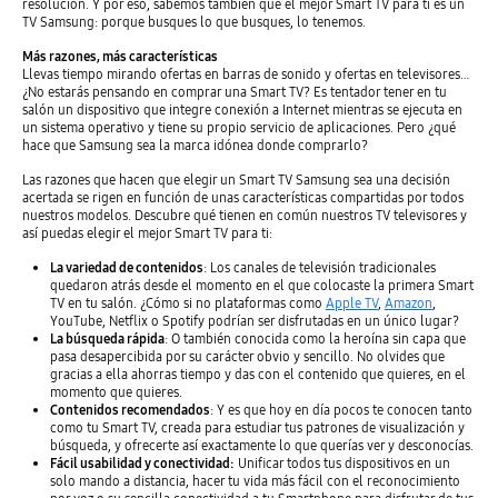
resolución. Y por eso, sabemos también que el mejor Smart TV para ti es un
TV Samsung: porque busques lo que busques, lo tenemos.
Más razones, más características
Llevas tiempo mirando ofertas en barras de sonido y ofertas en televisores…
¿No estarás pensando en comprar una Smart TV? Es tentador tener en tu
salón un dispositivo que integre conexión a Internet mientras se ejecuta en
un sistema operativo y tiene su propio servicio de aplicaciones. Pero ¿qué
hace que Samsung sea la marca idónea donde comprarlo?
Las razones que hacen que elegir un Smart TV Samsung sea una decisión
acertada se rigen en función de unas características compartidas por todos
nuestros modelos. Descubre qué tienen en común nuestros TV televisores y
así puedas elegir el mejor Smart TV para ti:
La variedad de contenidos
: Los canales de televisión tradicionales
quedaron atrás desde el momento en el que colocaste la primera Smart
TV en tu salón. ¿Cómo si no plataformas como
Apple TV
,
Amazon
,
YouTube, Netflix o Spotify podrían ser disfrutadas en un único lugar?
La búsqueda rápida
: O también conocida como la heroína sin capa que
pasa desapercibida por su carácter obvio y sencillo. No olvides que
gracias a ella ahorras tiempo y das con el contenido que quieres, en el
momento que quieres.
Contenidos recomendados
: Y es que hoy en día pocos te conocen tanto
como tu Smart TV, creada para estudiar tus patrones de visualización y
búsqueda, y ofrecerte así exactamente lo que querías ver y desconocías.
Fácil usabilidad y conectividad:
Unificar todos tus dispositivos en un
solo mando a distancia, hacer tu vida más fácil con el reconocimiento