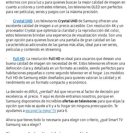
entornos con poca luz y para quienes buscan la mejor calidad de imagen en
cuanto a colores y contrastes intensos, los televisores OLED son perfectos
para ver películas, series y juegos con la máxima precisión.
·
Crystal UHD
: Los televisores
Crystal UHD
de Samsung ofrecen una
excelente calidad de imagen a un precio accesible. Con resolución 4K y un
procesador Crystal que optimiza la claridad y la reproducción del color,
estos televisores brindan una experiencia de visualización vívida. Son una
gran opción para quienes buscan una pantalla de gran calidad sin las
características adicionales de las gamas más altas, ideal para ver series,
películas y contenido en streaming
·
Full HD
: La resolución
Full HD
es ideal para usuarios que desean una
buena calidad de imagen sin necesidad de 4K. Estos televisores ofrecen una
definición clara y detallada en un formato accesible, siendo perfectos para
habitaciones pequeñas o como segundo televisor en el hogar. Los modelos
Full HD de Samsung están diseñados para quienes valoran la calidad y el
rendimiento en un formato compacto y económico.
La decisión es difícil, ¿verdad? Así que recurres al factor de decisión por
excelencia: el precio. Y aquí es donde entramos nosotros, porque en
Samsung disponemos de increíbles
ofertas en televisores
para que elijas la
opción que más se ajuste a ti y a tu hogar sin ninguna preocupación. Te
ayudamos a
escoger la mejor TV
para ti.
Ahora que tienes todo lo necesario para elegir con criterio, ¿qué Smart TV
Samsung vas a elegir?