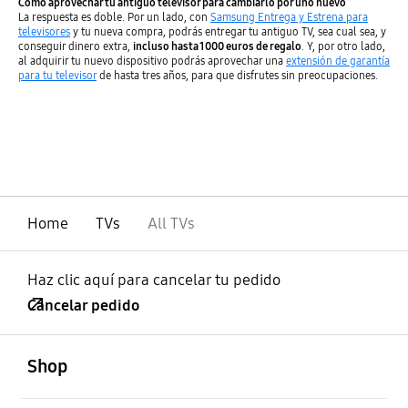
Cómo aprovechar tu antiguo televisor para cambiarlo por uno nuevo
La respuesta es doble. Por un lado, con
Samsung Entrega y Estrena para
televisores
y tu nueva compra, podrás entregar tu antiguo TV, sea cual sea, y
conseguir dinero extra,
incluso hasta 1000 euros de regalo
. Y, por otro lado,
al adquirir tu nuevo dispositivo podrás aprovechar una
extensión de garantía
para tu televisor
de hasta tres años, para que disfrutes sin preocupaciones.
Home
TVs
All TVs
Haz clic aquí para cancelar tu pedido
Cancelar pedido
abierto
Footer Navigation
Shop
abierto