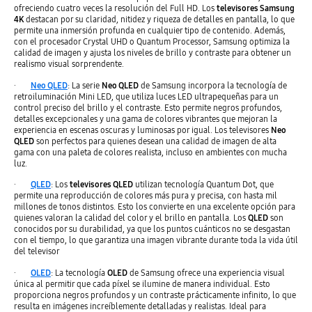
ofreciendo cuatro veces la resolución del Full HD. Los
televisores Samsung
4K
destacan por su claridad, nitidez y riqueza de detalles en pantalla, lo que
permite una inmersión profunda en cualquier tipo de contenido. Además,
con el procesador Crystal UHD o Quantum Processor, Samsung optimiza la
calidad de imagen y ajusta los niveles de brillo y contraste para obtener un
realismo visual sorprendente.
·
Neo QLED
: La serie
Neo QLED
de Samsung incorpora la tecnología de
retroiluminación Mini LED, que utiliza luces LED ultrapequeñas para un
control preciso del brillo y el contraste. Esto permite negros profundos,
detalles excepcionales y una gama de colores vibrantes que mejoran la
experiencia en escenas oscuras y luminosas por igual. Los televisores
Neo
QLED
son perfectos para quienes desean una calidad de imagen de alta
gama con una paleta de colores realista, incluso en ambientes con mucha
luz.
·
QLED
: Los
televisores QLED
utilizan tecnología Quantum Dot, que
permite una reproducción de colores más pura y precisa, con hasta mil
millones de tonos distintos. Esto los convierte en una excelente opción para
quienes valoran la calidad del color y el brillo en pantalla. Los
QLED
son
conocidos por su durabilidad, ya que los puntos cuánticos no se desgastan
con el tiempo, lo que garantiza una imagen vibrante durante toda la vida útil
del televisor
·
OLED
: La tecnología
OLED
de Samsung ofrece una experiencia visual
única al permitir que cada píxel se ilumine de manera individual. Esto
proporciona negros profundos y un contraste prácticamente infinito, lo que
resulta en imágenes increíblemente detalladas y realistas. Ideal para