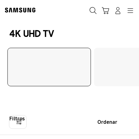
Skip
to
Buscar
Carrito
Navegación
Iniciar sesión
content
4K UHD TV
Filtros
Ordenar