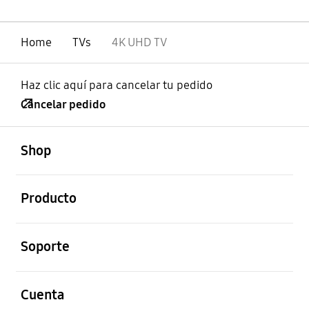
Home
TVs
4K UHD TV
Haz clic aquí para cancelar tu pedido
Cancelar pedido
abierto
Footer Navigation
Shop
abierto
Producto
abierto
Soporte
abierto
Cuenta