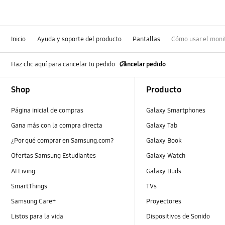
Inicio
Ayuda y soporte del producto
Pantallas
Cómo usar el moni
Haz clic aquí para cancelar tu pedido
Cancelar pedido
Footer Navigation
Shop
Producto
Página inicial de compras
Galaxy Smartphones
Gana más con la compra directa
Galaxy Tab
¿Por qué comprar en Samsung.com?
Galaxy Book
Ofertas Samsung Estudiantes
Galaxy Watch
AI Living
Galaxy Buds
SmartThings
TVs
Samsung Care+
Proyectores
Listos para la vida
Dispositivos de Sonido