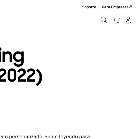
Soporte
Para Empresas
Buscar
Carrito
Iniciar sesión/Crear cuenta
Buscar
ing
2022)
ego personalizado. Sigue leyendo para