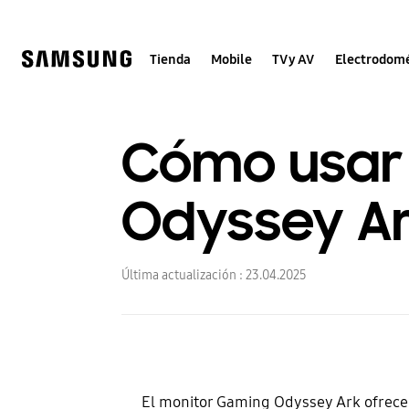
Skip
to
content
Tienda
Mobile
TV y AV
Electrodomé
Cómo usar 
Odyssey Ar
Última actualización :
23.04.2025
El monitor Gaming Odyssey Ark ofrece