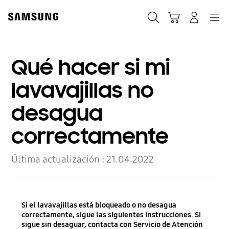
Skip
to
Buscar
Carrito
Navegación
Iniciar sesión
content
Qué hacer si mi
lavavajillas no
desagua
correctamente
Última actualización :
21.04.2022
Si el lavavajillas está bloqueado o no desagua
correctamente, sigue las siguientes instrucciones. Si
sigue sin desaguar, contacta con Servicio de Atención