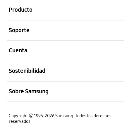
Producto
abierto
Soporte
abierto
Cuenta
abierto
Sostenibilidad
abierto
Sobre Samsung
Copyright ⓒ 1995-2026 Samsung. Todos los derechos
reservados.