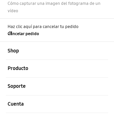
Cómo capturar una imagen del fotograma de un
vídeo
Haz clic aquí para cancelar tu pedido
Cancelar pedido
abierto
Footer Navigation
Shop
abierto
Producto
abierto
Soporte
abierto
Cuenta
abierto