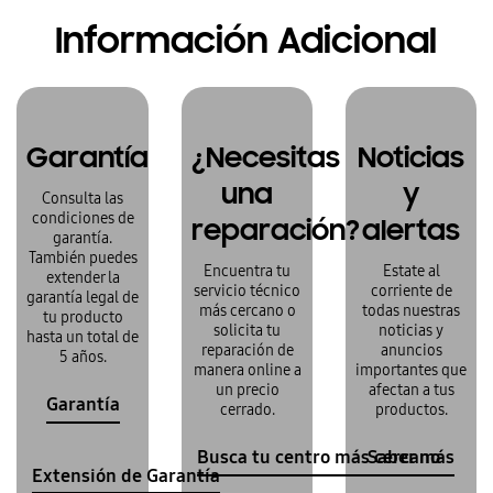
Información Adicional
Garantía
¿Necesitas
Noticias
una
y
Consulta las
condiciones de
reparación?
alertas
garantía.
También puedes
Encuentra tu
Estate al
extender la
servicio técnico
corriente de
garantía legal de
más cercano o
todas nuestras
tu producto
solicita tu
noticias y
hasta un total de
reparación de
anuncios
5 años.
manera online a
importantes que
un precio
afectan a tus
Garantía
cerrado.
productos.
Busca tu centro más cercano
Saber más
Extensión de Garantía