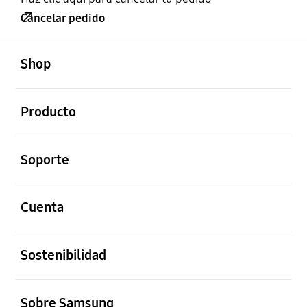
Cancelar pedido
abierto
Footer Navigation
Shop
abierto
Producto
abierto
Soporte
abierto
Cuenta
abierto
Sostenibilidad
abierto
Sobre Samsung