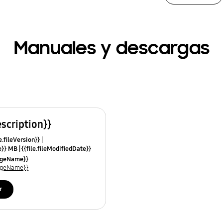
Manuales y descargas
escription}}
e.fileVersion}}
ze}} MB
{{file.fileModifiedDate}}
mes}}
uageName}}
uageName}}
r