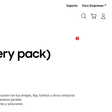
Soporte
Para Empresas
Buscar
Carrito
Iniciar sesión/Crear cuenta
Buscar
3
Alerta
tery pack)
cación con tus amigos, hijo, familia y otros contactos
positivo perdido
nes y soluciones