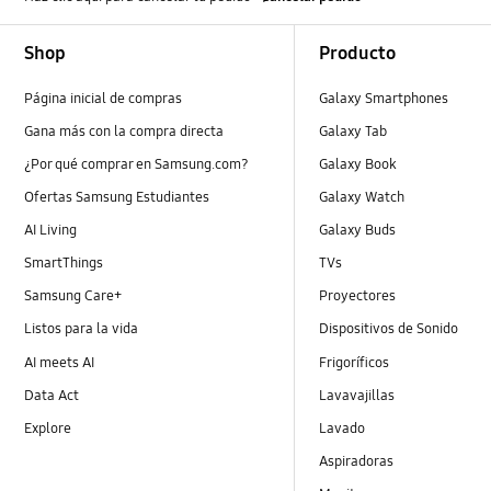
Footer Navigation
Shop
Producto
Página inicial de compras
Galaxy Smartphones
Gana más con la compra directa
Galaxy Tab
¿Por qué comprar en Samsung.com?
Galaxy Book
Ofertas Samsung Estudiantes
Galaxy Watch
AI Living
Galaxy Buds
SmartThings
TVs
Samsung Care+
Proyectores
Listos para la vida
Dispositivos de Sonido
AI meets AI
Frigoríficos
Data Act
Lavavajillas
Explore
Lavado
Aspiradoras