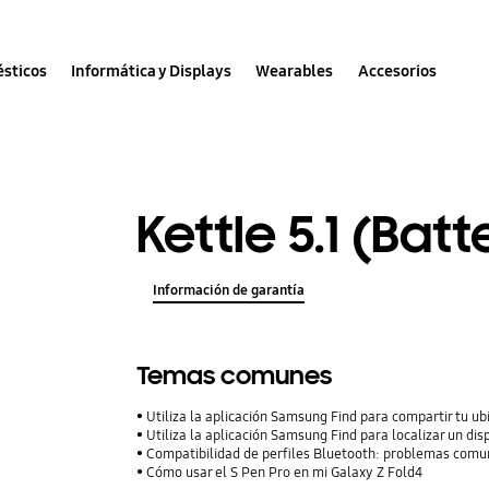
sticos
Informática y Displays
Wearables
Accesorios
Kettle 5.1 (Bat
Información de garantía
Temas comunes
Utiliza la aplicación Samsung Find para compartir tu ubi
Utiliza la aplicación Samsung Find para localizar un dis
Compatibilidad de perfiles Bluetooth: problemas comu
Cómo usar el S Pen Pro en mi Galaxy Z Fold4