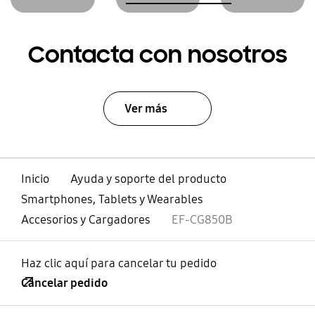
Contacta con nosotros
Ver más
Inicio
Ayuda y soporte del producto
Smartphones, Tablets y Wearables
Accesorios y Cargadores
EF-CG850B
Haz clic aquí para cancelar tu pedido
Cancelar pedido
abierto
Footer Navigation