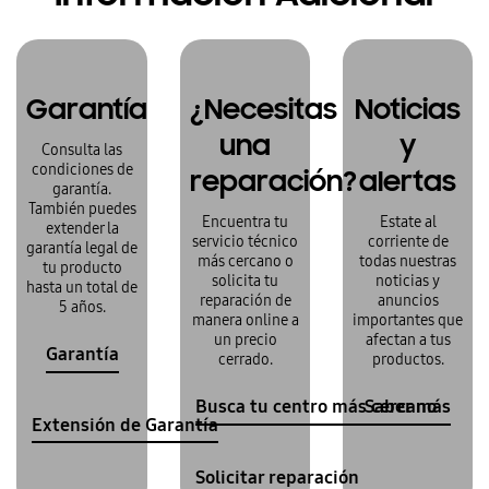
Garantía
¿Necesitas
Noticias
una
y
Consulta las
condiciones de
reparación?
alertas
garantía.
También puedes
Encuentra tu
Estate al
extender la
servicio técnico
corriente de
garantía legal de
más cercano o
todas nuestras
tu producto
solicita tu
noticias y
hasta un total de
reparación de
anuncios
5 años.
manera online a
importantes que
un precio
afectan a tus
Garantía
cerrado.
productos.
Busca tu centro más cercano
Saber más
Extensión de Garantía
Solicitar reparación