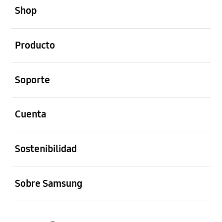
Shop
abierto
Producto
abierto
Soporte
abierto
Cuenta
abierto
Sostenibilidad
abierto
Sobre Samsung