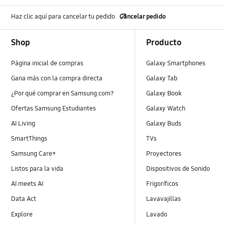
Haz clic aquí para cancelar tu pedido
Cancelar pedido
Footer Navigation
Shop
Producto
Página inicial de compras
Galaxy Smartphones
Gana más con la compra directa
Galaxy Tab
¿Por qué comprar en Samsung.com?
Galaxy Book
Ofertas Samsung Estudiantes
Galaxy Watch
AI Living
Galaxy Buds
SmartThings
TVs
Samsung Care+
Proyectores
Listos para la vida
Dispositivos de Sonido
AI meets AI
Frigoríficos
Data Act
Lavavajillas
Explore
Lavado