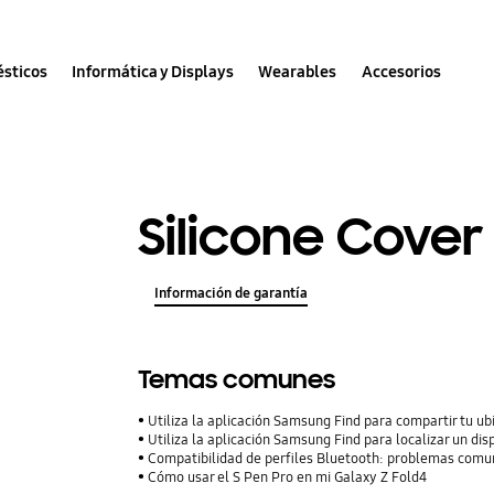
sticos
Informática y Displays
Wearables
Accesorios
Silicone Cover
Información de garantía
Temas comunes
Utiliza la aplicación Samsung Find para compartir tu ubi
Utiliza la aplicación Samsung Find para localizar un dis
Compatibilidad de perfiles Bluetooth: problemas comu
Cómo usar el S Pen Pro en mi Galaxy Z Fold4