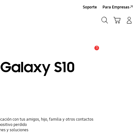
Soporte
Para Empresas
Buscar
Carrito
Iniciar sesión/Crear cuenta
Buscar
3
Alerta
 Galaxy S10
cación con tus amigos, hijo, familia y otros contactos
positivo perdido
nes y soluciones