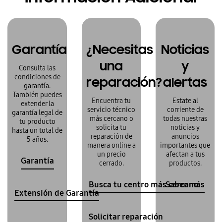
Garantía
¿Necesitas
Noticias
una
y
Consulta las
condiciones de
reparación?
alertas
garantía.
También puedes
Encuentra tu
Estate al
extender la
servicio técnico
corriente de
garantía legal de
más cercano o
todas nuestras
tu producto
solicita tu
noticias y
hasta un total de
reparación de
anuncios
5 años.
manera online a
importantes que
un precio
afectan a tus
Garantía
cerrado.
productos.
Busca tu centro más cercano
Saber más
Extensión de Garantía
Solicitar reparación