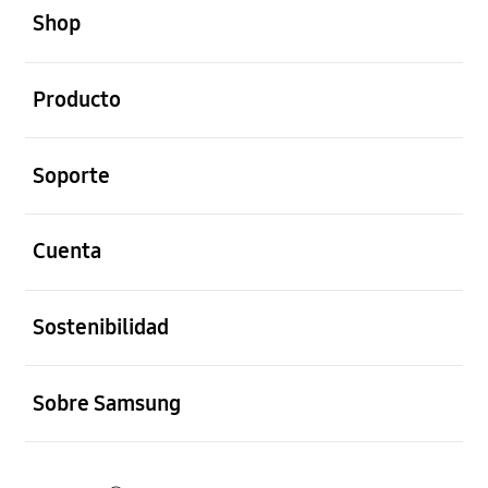
Shop
abierto
Producto
abierto
Soporte
abierto
Cuenta
abierto
Sostenibilidad
abierto
Sobre Samsung