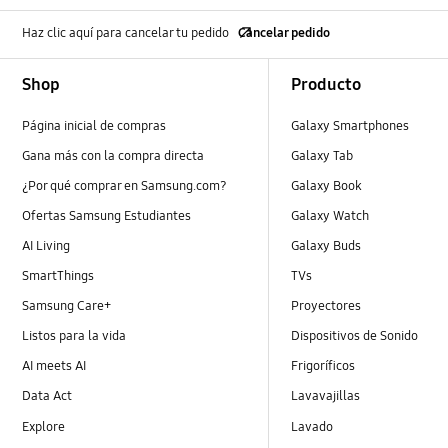
Haz clic aquí para cancelar tu pedido
Cancelar pedido
Footer Navigation
Shop
Producto
Página inicial de compras
Galaxy Smartphones
Gana más con la compra directa
Galaxy Tab
¿Por qué comprar en Samsung.com?
Galaxy Book
Ofertas Samsung Estudiantes
Galaxy Watch
AI Living
Galaxy Buds
SmartThings
TVs
Samsung Care+
Proyectores
Listos para la vida
Dispositivos de Sonido
AI meets AI
Frigoríficos
Data Act
Lavavajillas
Explore
Lavado