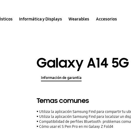
sticos
Informática y Displays
Wearables
Accesorios
Galaxy A14 5G
Información de garantía
Temas comunes
Utiliza la aplicación Samsung Find para compartir tu ubi
Utiliza la aplicación Samsung Find para localizar un dis
Compatibilidad de perfiles Bluetooth: problemas comu
Cómo usar el S Pen Pro en mi Galaxy Z Fold4