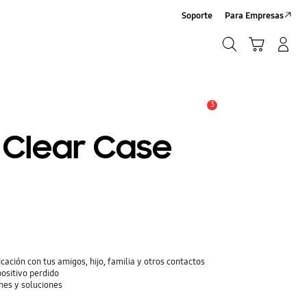
Soporte
Para Empresas
Buscar
Carrito
Iniciar sesión/Crear cuenta
Buscar
3
Alerta
 Clear Case
cación con tus amigos, hijo, familia y otros contactos
positivo perdido
nes y soluciones