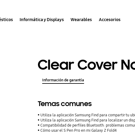
sticos
Informática y Displays
Wearables
Accesorios
Clear Cover N
Información de garantía
Temas comunes
Utiliza la aplicación Samsung Find para compartir tu ubi
Utiliza la aplicación Samsung Find para localizar un dis
Compatibilidad de perfiles Bluetooth: problemas comu
Cómo usar el S Pen Pro en mi Galaxy Z Fold4