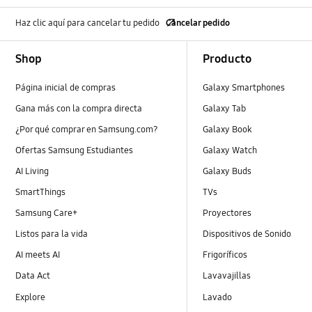
Haz clic aquí para cancelar tu pedido
Cancelar pedido
Footer Navigation
Shop
Producto
Página inicial de compras
Galaxy Smartphones
Gana más con la compra directa
Galaxy Tab
¿Por qué comprar en Samsung.com?
Galaxy Book
Ofertas Samsung Estudiantes
Galaxy Watch
AI Living
Galaxy Buds
SmartThings
TVs
Samsung Care+
Proyectores
Listos para la vida
Dispositivos de Sonido
AI meets AI
Frigoríficos
Data Act
Lavavajillas
Explore
Lavado