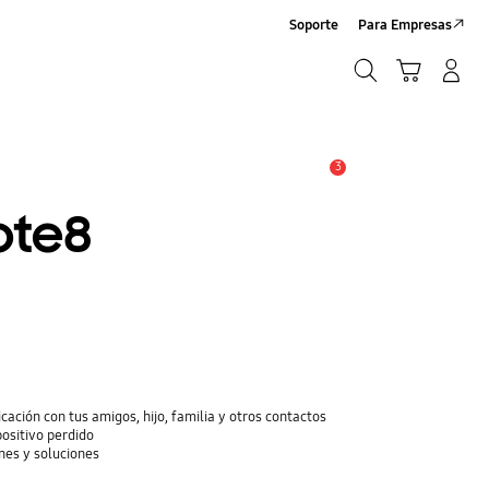
Soporte
Para Empresas
Buscar
Carrito
Iniciar sesión/Crear cuenta
Buscar
3
Alerta
ote8
cación con tus amigos, hijo, familia y otros contactos
positivo perdido
nes y soluciones