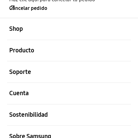
Cancelar pedido
abierto
Footer Navigation
Shop
abierto
Producto
abierto
Soporte
abierto
Cuenta
abierto
Sostenibilidad
abierto
Sobre Samsung