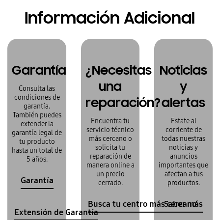
Información Adicional
Garantía
¿Necesitas
Noticias
una
y
Consulta las
condiciones de
reparación?
alertas
garantía.
También puedes
Encuentra tu
Estate al
extender la
servicio técnico
corriente de
garantía legal de
más cercano o
todas nuestras
tu producto
solicita tu
noticias y
hasta un total de
reparación de
anuncios
5 años.
manera online a
importantes que
un precio
afectan a tus
Garantía
cerrado.
productos.
Busca tu centro más cercano
Saber más
Extensión de Garantía