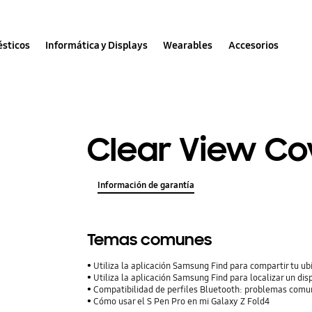
sticos
Informática y Displays
Wearables
Accesorios
Clear View Co
Información de garantía
Temas comunes
Utiliza la aplicación Samsung Find para compartir tu ubi
Utiliza la aplicación Samsung Find para localizar un dis
Compatibilidad de perfiles Bluetooth: problemas comu
Cómo usar el S Pen Pro en mi Galaxy Z Fold4