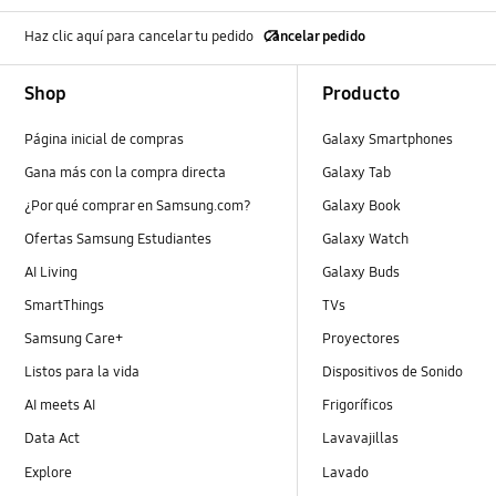
Haz clic aquí para cancelar tu pedido
Cancelar pedido
Footer Navigation
Shop
Producto
Página inicial de compras
Galaxy Smartphones
Gana más con la compra directa
Galaxy Tab
¿Por qué comprar en Samsung.com?
Galaxy Book
Ofertas Samsung Estudiantes
Galaxy Watch
AI Living
Galaxy Buds
SmartThings
TVs
Samsung Care+
Proyectores
Listos para la vida
Dispositivos de Sonido
AI meets AI
Frigoríficos
Data Act
Lavavajillas
Explore
Lavado