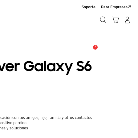
Soporte
Para Empresas
Buscar
Carrito
Iniciar sesión/Crear cuenta
Buscar
3
Alerta
ver Galaxy S6
cación con tus amigos, hijo, familia y otros contactos
positivo perdido
nes y soluciones