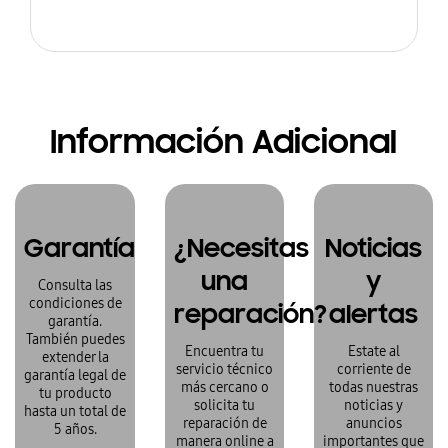
Información Adicional
Garantía
¿Necesitas
Noticias
una
y
Consulta las
condiciones de
reparación?
alertas
garantía.
También puedes
Encuentra tu
Estate al
extender la
servicio técnico
corriente de
garantía legal de
más cercano o
todas nuestras
tu producto
solicita tu
noticias y
hasta un total de
reparación de
anuncios
5 años.
manera online a
importantes que