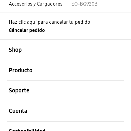
Accesorios y Cargadores
EO-BG920B
Haz clic aquí para cancelar tu pedido
Cancelar pedido
abierto
Footer Navigation
Shop
abierto
Producto
abierto
Soporte
abierto
Cuenta
abierto