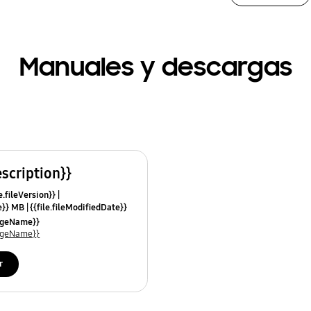
Manuales y descargas
escription}}
e.fileVersion}}
ze}} MB
{{file.fileModifiedDate}}
mes}}
uageName}}
uageName}}
r