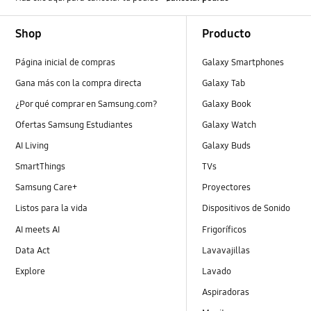
Footer Navigation
Shop
Producto
Página inicial de compras
Galaxy Smartphones
Gana más con la compra directa
Galaxy Tab
¿Por qué comprar en Samsung.com?
Galaxy Book
Ofertas Samsung Estudiantes
Galaxy Watch
AI Living
Galaxy Buds
SmartThings
TVs
Samsung Care+
Proyectores
Listos para la vida
Dispositivos de Sonido
AI meets AI
Frigoríficos
Data Act
Lavavajillas
Explore
Lavado
Aspiradoras