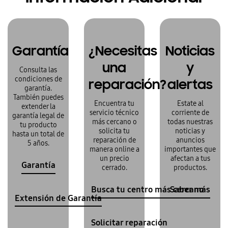
Garantía
¿Necesitas
Noticias
una
y
Consulta las
condiciones de
reparación?
alertas
garantía.
También puedes
Encuentra tu
Estate al
extender la
servicio técnico
corriente de
garantía legal de
más cercano o
todas nuestras
tu producto
solicita tu
noticias y
hasta un total de
reparación de
anuncios
5 años.
manera online a
importantes que
un precio
afectan a tus
Garantía
cerrado.
productos.
Busca tu centro más cercano
Saber más
Extensión de Garantía
Solicitar reparación