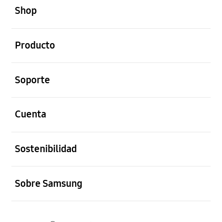
Shop
abierto
Producto
abierto
Soporte
abierto
Cuenta
abierto
Sostenibilidad
abierto
Sobre Samsung