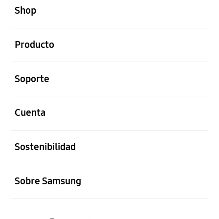
Shop
abierto
Producto
abierto
Soporte
abierto
Cuenta
abierto
Sostenibilidad
abierto
Sobre Samsung