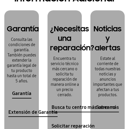
Garantía
¿Necesitas
Noticias
una
y
Consulta las
condiciones de
reparación?
alertas
garantía.
También puedes
Encuentra tu
Estate al
extender la
servicio técnico
corriente de
garantía legal de
más cercano o
todas nuestras
tu producto
solicita tu
noticias y
hasta un total de
reparación de
anuncios
5 años.
manera online a
importantes que
un precio
afectan a tus
Garantía
cerrado.
productos.
Busca tu centro más cercano
Saber más
Extensión de Garantía
Solicitar reparación