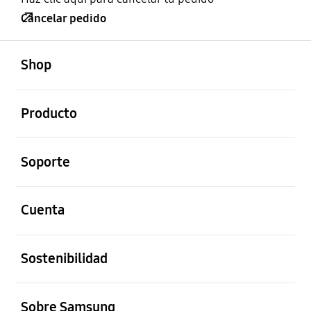
Cancelar pedido
abierto
Footer Navigation
Shop
abierto
Producto
abierto
Soporte
abierto
Cuenta
abierto
Sostenibilidad
abierto
Sobre Samsung