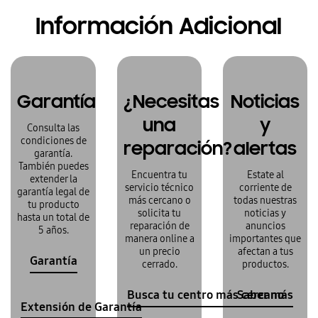
Información Adicional
Garantía
¿Necesitas
Noticias
una
y
Consulta las
condiciones de
reparación?
alertas
garantía.
También puedes
Encuentra tu
Estate al
extender la
servicio técnico
corriente de
garantía legal de
más cercano o
todas nuestras
tu producto
solicita tu
noticias y
hasta un total de
reparación de
anuncios
5 años.
manera online a
importantes que
un precio
afectan a tus
Garantía
cerrado.
productos.
Busca tu centro más cercano
Saber más
Extensión de Garantía