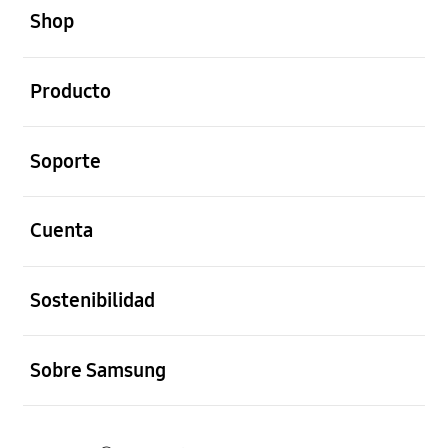
Shop
abierto
Producto
abierto
Soporte
abierto
Cuenta
abierto
Sostenibilidad
abierto
Sobre Samsung