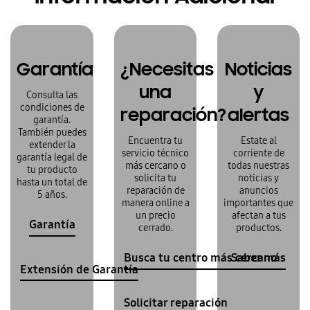
Garantía
¿Necesitas
Noticias
una
y
Consulta las
condiciones de
reparación?
alertas
garantía.
También puedes
Encuentra tu
Estate al
extender la
servicio técnico
corriente de
garantía legal de
más cercano o
todas nuestras
tu producto
solicita tu
noticias y
hasta un total de
reparación de
anuncios
5 años.
manera online a
importantes que
un precio
afectan a tus
Garantía
cerrado.
productos.
Busca tu centro más cercano
Saber más
Extensión de Garantía
Solicitar reparación