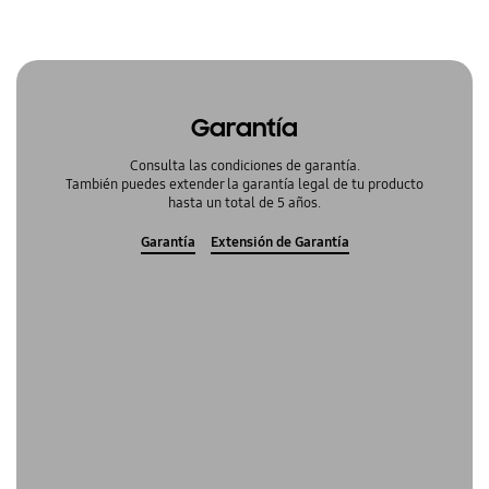
Garantía
Consulta las condiciones de garantía.
También puedes extender la garantía legal de tu producto
hasta un total de 5 años.
Garantía
Extensión de Garantía