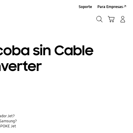
Soporte
Para Empresas
Buscar
Carrito
Iniciar sesión/Crear cuenta
Buscar
coba sin Cable
nverter
ador Jet?
a Samsung?
ESPOKE Jet