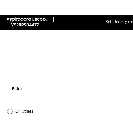
Aspiradora Escoba sin Cable Jet 90 Digital Inverter
Soluciones y co
VS20R9044T2
Filtro
OT_Others