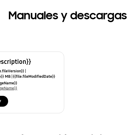
Manuales y descargas
escription}}
e.fileVersion}}
ze}} MB
{{file.fileModifiedDate}}
mes}}
uageName}}
uageName}}
r