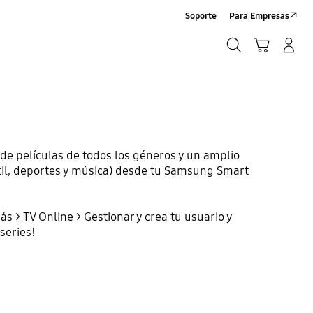
Soporte
Para Empresas
Buscar
Carrito
Iniciar sesión/Crear cuenta
Buscar
 de películas de todos los géneros y un amplio
ntil, deportes y música) desde tu Samsung Smart
ás > TV Online > Gestionar y crea tu usuario y
series!