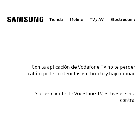
Skip
to
content
Tienda
Mobile
TV y AV
Electrodomé
Con la aplicación de Vodafone TV no te perder
catálogo de contenidos en directo y bajo deman
Si eres cliente de Vodafone TV, activa el ser
contra