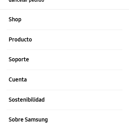
Cancelar pedido
abierto
Footer Navigation
Shop
abierto
Producto
abierto
Soporte
abierto
Cuenta
abierto
Sostenibilidad
abierto
Sobre Samsung